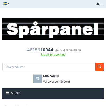
+461561
0944
Må-Fr kl. 9.00 -18.00.
Jag vill bli uppringd
MIN VAGN
Varukorgen är tom
MENY