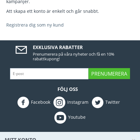
kampanjer.
Att skapa ett konto är enkelt och går snabbt.
Registrera dig som ny kund
EXKLUSIVA RABATTER
Prenumerera på våra nyheter och få en 10%
rabattkupong!
PRENUMERERA
FÖLJ OSS
Facebook
Instagram
Twitter
Youtube
MITT KONTO